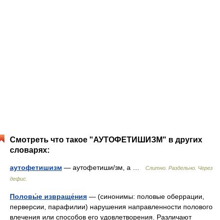
Смотреть что такое "АУТОФЕТИШИЗМ" в других
словарях:
аутофетишизм
— аутофетиши/зм, а …
Слитно. Раздельно. Через
дефис.
Половы́е извраще́ния
— (синонимы: половые оберрации,
перверсии, парафилии) нарушения направленности полового
влечения или способов его удовлетворения. Различают